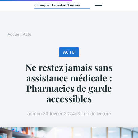
Accueil
›
Actu
ACTU
Ne restez jamais sans
assistance médicale :
Pharmacies de garde
accessibles
admin
•
23 février 2024
•
3 min de lecture