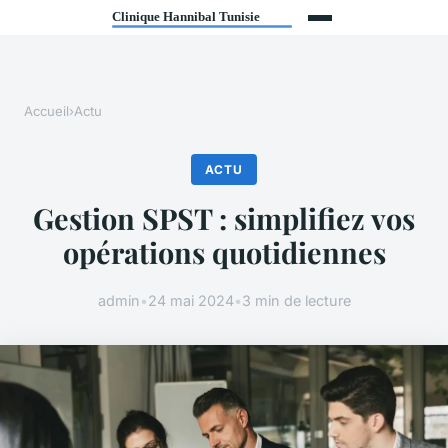
Accueil
›
Actu
ACTU
Gestion SPST : simplifiez vos
opérations quotidiennes
admin
•
24 mai 2024
•
3 min de lecture