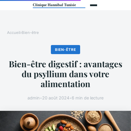
Accueil
›
Bien-être
BIEN-ÊTRE
Bien-être digestif : avantages
du psyllium dans votre
alimentation
admin
•
20 août 2024
•
6 min de lecture