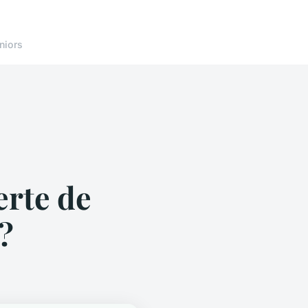
niors
rte de
 ?