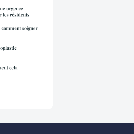
une urgence
 les résidents
 : comment soigner
oplastie
ent cela