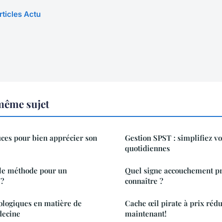
rticles Actu
même sujet
tuces pour bien apprécier son
Gestion SPST : simplifiez v
quotidiennes
lle méthode pour un
Quel signe accouchement pr
 ?
connaître ?
ologiques en matière de
Cache œil pirate à prix rédu
decine
maintenant!