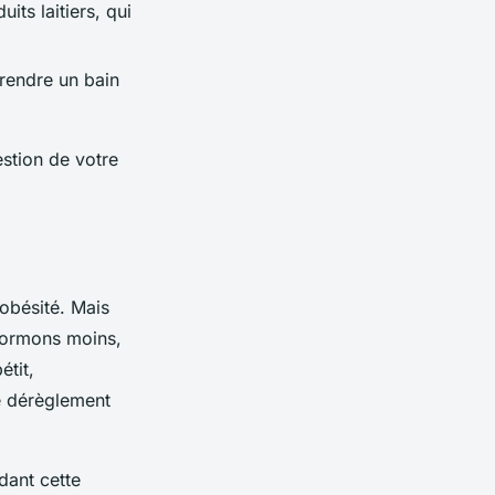
ts laitiers, qui
 prendre un bain
estion de votre
'obésité. Mais
 dormons moins,
tit,
le dérèglement
ndant cette