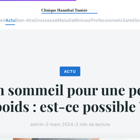
eil
Actu
Bien-être
Grossesse
Maladie
Minceur
Professionnels
Santé
Se
ACTU
n sommeil pour une pe
oids : est-ce possible
admin
•
2 mars 2024
•
2 min de lecture