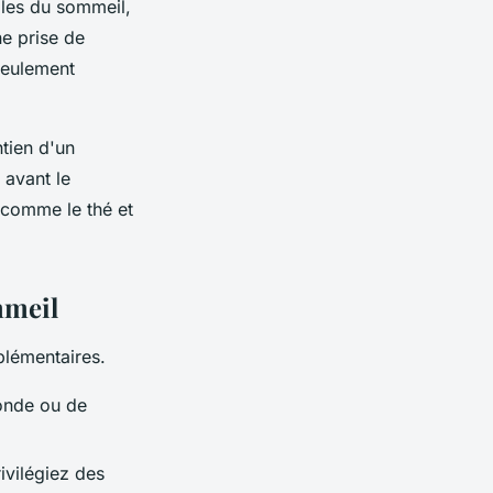
bles du sommeil,
e prise de
seulement
ntien d'un
 avant le
 comme le thé et
mmeil
plémentaires.
fonde ou de
rivilégiez des