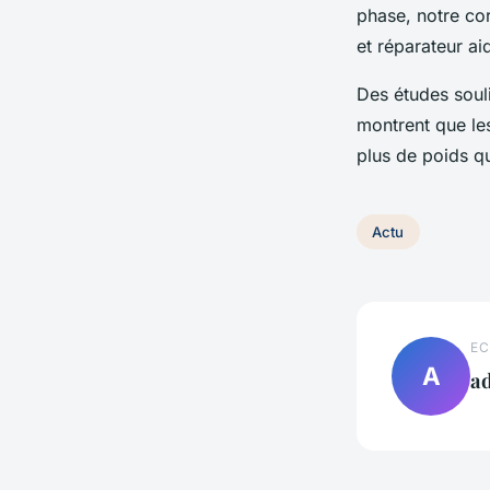
phase, notre co
et réparateur ai
Des études souli
montrent que le
plus de poids q
Actu
EC
A
a