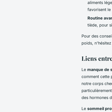
aliments lége
favorisent l
Routine avan
tiède, pour s
Pour des conseil
poids, n'hésite
Liens entr
Le
manque de 
comment cette p
notre corps che
particulièrement
des hormones de 
Le
sommeil pro