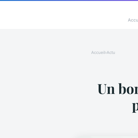
Accu
Accueil
›
Actu
Un bo
p