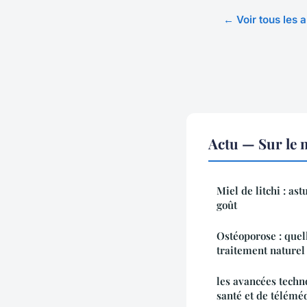
← Voir tous les a
Actu — Sur le 
Miel de litchi : as
goût
Ostéoporose : que
traitement naturel
les avancées techn
santé et de télémé