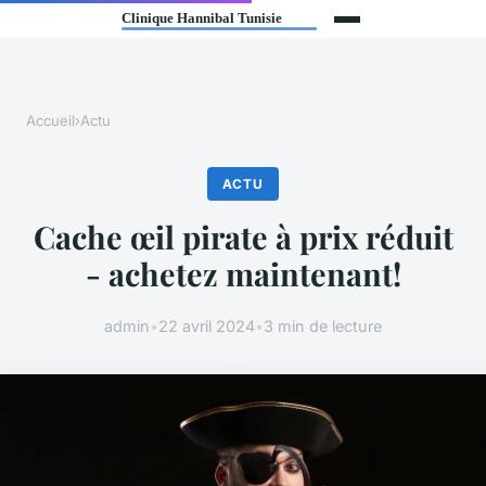
Accueil
›
Actu
ACTU
Cache œil pirate à prix réduit
- achetez maintenant!
admin
•
22 avril 2024
•
3 min de lecture