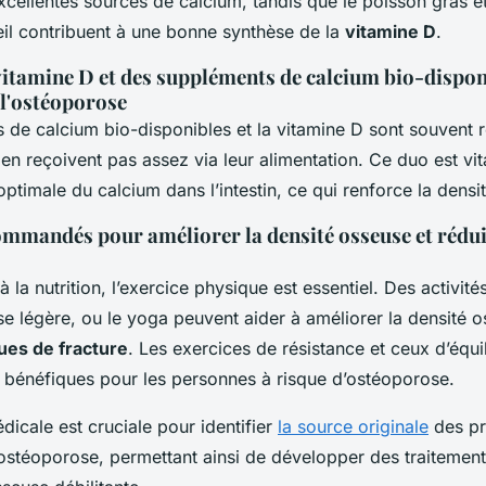
excellentes sources de calcium, tandis que le poisson gras et
il contribuent à une bonne synthèse de la
vitamine D
.
 vitamine D et des suppléments de calcium bio-dispon
 l'ostéoporose
 de calcium bio-disponibles et la vitamine D sont souven
en reçoivent pas assez via leur alimentation. Ce duo est vit
ptimale du calcium dans l’intestin, ce qui renforce la densi
ommandés pour améliorer la densité osseuse et rédui
la nutrition, l’exercice physique est essentiel. Des activit
e légère, ou le yoga peuvent aider à améliorer la densité o
ques de fracture
. Les exercices de résistance et ceux d’équi
t bénéfiques pour les personnes à risque d’ostéoporose.
icale est cruciale pour identifier
la source originale
des pr
'ostéoporose, permettant ainsi de développer des traitement