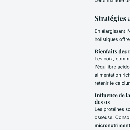
cette maladie os
Stratégies 
En élargissant l
holistiques offr
Bienfaits des 
Les noix, comme 
l'équilibre acid
alimentation ri
retenir le calci
Influence de l
des os
Les protéines so
osseuse. Consom
micronutriment