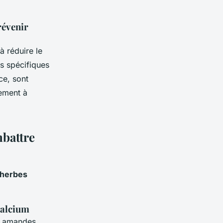
révenir
à réduire le
es spécifiques
ce, sont
ement à
mbattre
herbes
calcium
es amandes