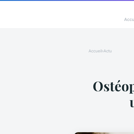
Accu
Accueil
›
Actu
Ostéop