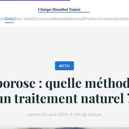
eil
Actu
Bien-être
Grossesse
Maladie
Minceur
Professionnels
Santé
Se
ACTU
orose : quelle métho
un traitement naturel 
admin
•
24 avril 2024
•
3 min de lecture