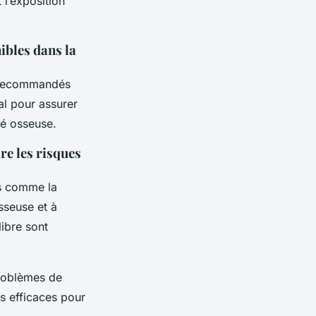
 l’exposition
ibles dans la
t recommandés
al pour assurer
té osseuse.
re les risques
és comme la
sseuse et à
libre sont
oblèmes de
s efficaces pour