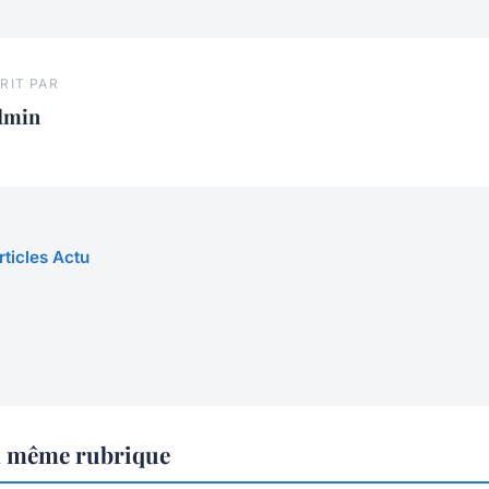
RIT PAR
dmin
rticles Actu
a même rubrique