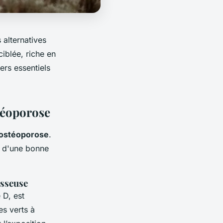
 alternatives
iblée, riche en
ers essentiels
téoporose
l'ostéoporose
.
en d'une bonne
osseuse
 D, est
es verts à