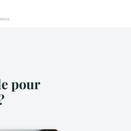
niors
de pour
?