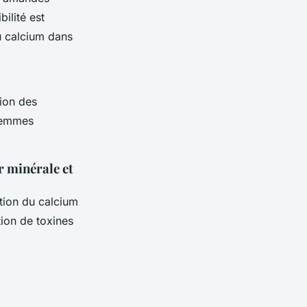
ilité est
du calcium dans
tion des
 femmes
r minérale et
ation du calcium
tion de toxines