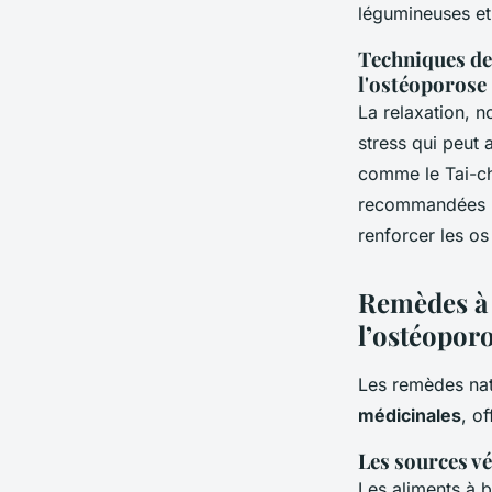
légumineuses et 
Techniques de 
l'ostéoporose
La relaxation, n
stress qui peut 
comme le Tai-chi
recommandées po
renforcer les os
Remèdes à 
l’ostéopor
Les remèdes na
médicinales
, o
Les sources vé
Les aliments à 