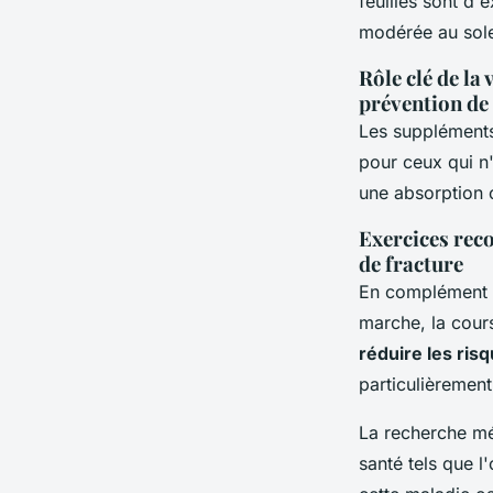
feuilles sont d'
modérée au sole
Rôle clé de la
prévention de
Les suppléments
pour ceux qui n'
une absorption o
Exercices rec
de fracture
En complément à 
marche, la cours
réduire les ris
particulièremen
La recherche méd
santé tels que l