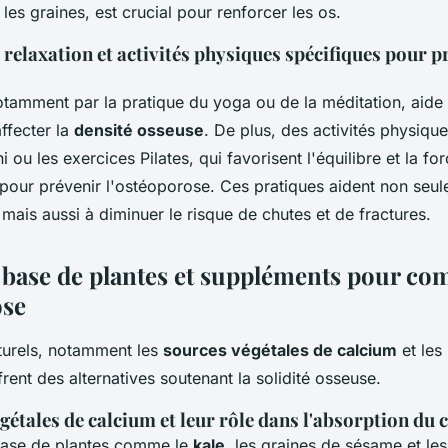
les graines, est crucial pour renforcer les os.
relaxation et activités physiques spécifiques pour p
otamment par la pratique du yoga ou de la méditation, aide 
affecter la
densité osseuse
. De plus, des activités physiqu
 ou les exercices Pilates, qui favorisent l'équilibre et la for
ur prévenir l'ostéoporose. Ces pratiques aident non seul
 mais aussi à diminuer le risque de chutes et de fractures.
base de plantes et suppléments pour co
ose
turels, notamment les
sources végétales de calcium
et les
ffrent des alternatives soutenant la solidité osseuse.
gétales de calcium et leur rôle dans l'absorption du 
base de plantes comme le
kale
, les graines de sésame et l