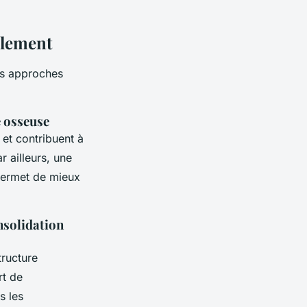
llement
les approches
é osseuse
 et contribuent à
r ailleurs, une
 permet de mieux
onsolidation
tructure
rt de
s les