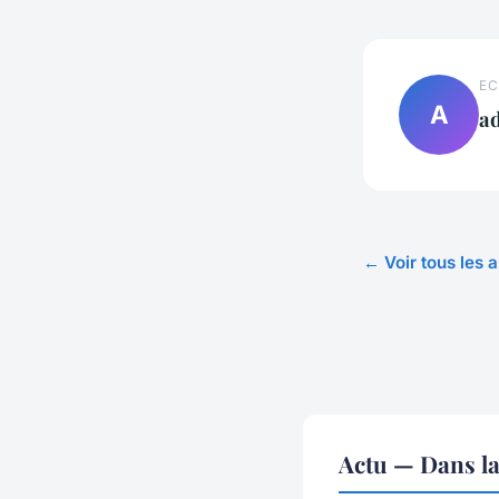
EC
A
a
← Voir tous les a
Actu — Dans l