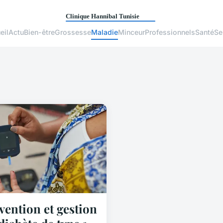
eil
Actu
Bien-être
Grossesse
Maladie
Minceur
Professionnels
Santé
Se
vention et gestion