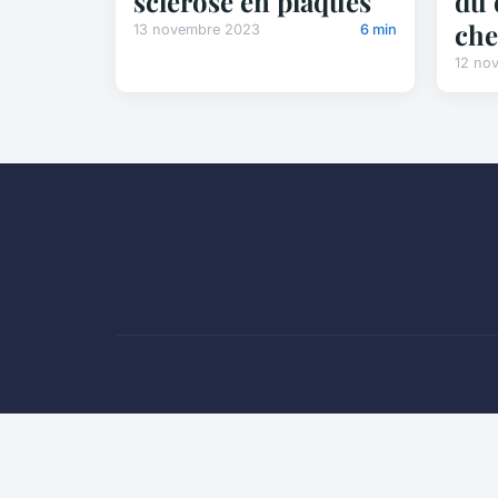
sclérose en plaques
du 
che
13 novembre 2023
6 min
12 no