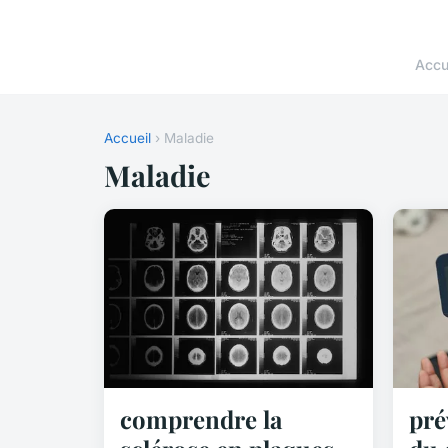
Accu
Accueil
› Maladie
Maladie
comprendre la
pré