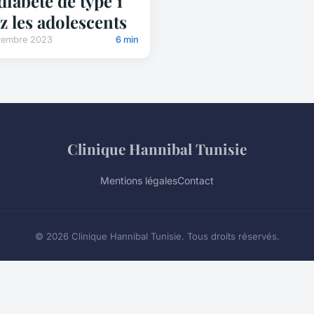
diabète de type 1
z les adolescents
vembre 2023
6 min
Clinique Hannibal Tunisie
Mentions légales
Contact
© 2026 Clinique Hannibal Tunisie. Tous droits réservés.