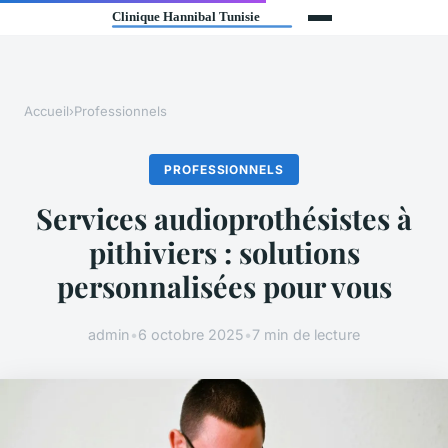
Accueil
›
Professionnels
PROFESSIONNELS
Services audioprothésistes à
pithiviers : solutions
personnalisées pour vous
admin
•
6 octobre 2025
•
7 min de lecture