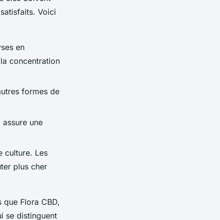
atisfaits. Voici
yses en
 la concentration
autres formes de
, assure une
 culture. Les
ter plus cher
s que Flora CBD,
 se distinguent