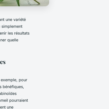
nt une variété
ou simplement
ir les résultats
iner quelle
les
r exemple, pour
s bénéfiques,
abinoïdes
meil pourraient
rent une