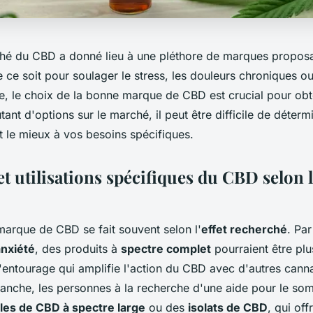
hé du CBD a donné lieu à une pléthore de marques proposa
 ce soit pour soulager le stress, les douleurs chroniques 
, le choix de la bonne marque de CBD est crucial pour obten
tant d'options sur le marché, il peut être difficile de déterm
 le mieux à vos besoins spécifiques.
t utilisations spécifiques du CBD selon 
marque de CBD se fait souvent selon l'
effet recherché
. Pa
anxiété
, des produits à
spectre complet
pourraient être plu
d'entourage qui amplifie l'action du CBD avec d'autres cann
vanche, les personnes à la recherche d'une aide pour le som
les de CBD à spectre large
ou des
isolats de CBD
, qui off