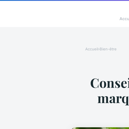
Accu
Accueil
›
Bien-être
Consei
marqu