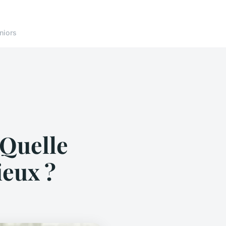
niors
 Quelle
ieux ?