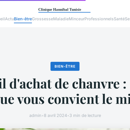
eil
Actu
Bien-être
Grossesse
Maladie
Minceur
Professionnels
Santé
Se
BIEN-ÊTRE
l d'achat de chanvre :
e vous convient le m
admin
•
8 avril 2024
•
3 min de lecture