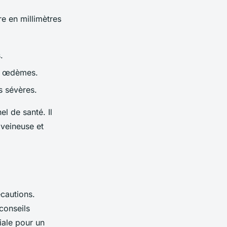
re en millimètres
.
et œdèmes.
s sévères.
el de santé. Il
 veineuse et
cautions.
conseils
iale pour un