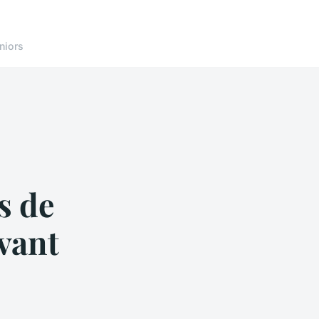
niors
s de
vant