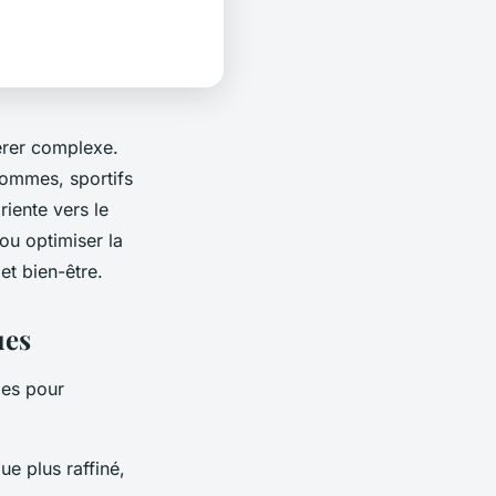
érer complexe.
hommes, sportifs
riente vers le
 ou optimiser la
et bien-être.
ues
pes pour
e plus raffiné,