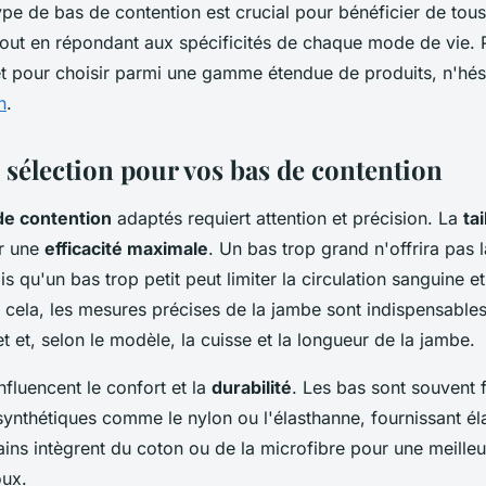
ype de bas de contention est crucial pour bénéficier de tou
tout en répondant aux spécificités de chaque mode de vie. 
et pour choisir parmi une gamme étendue de produits, n'hés
n
.
 sélection pour vos bas de contention
de contention
adaptés requiert attention et précision. La
tai
ur une
efficacité maximale
. Un bas trop grand n'offrira pas
is qu'un bas trop petit peut limiter la circulation sanguine e
r cela, les mesures précises de la jambe sont indispensables,
let et, selon le modèle, la cuisse et la longueur de la jambe.
nfluencent le confort et la
durabilité
. Les bas sont souvent 
 synthétiques comme le nylon ou l'élasthanne, fournissant éla
ains intègrent du coton ou de la microfibre pour une meilleur
oux.