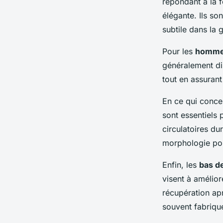
répondant à la 
élégante. Ils so
subtile dans la 
Pour les
homm
généralement dis
tout en assurant 
En ce qui conce
sont essentiels 
circulatoires du
morphologie pour
Enfin, les
bas d
visent à amélior
récupération apr
souvent fabriqu