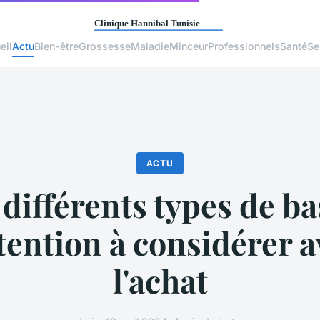
eil
Actu
Bien-être
Grossesse
Maladie
Minceur
Professionnels
Santé
Se
ACTU
 différents types de ba
tention à considérer a
l'achat