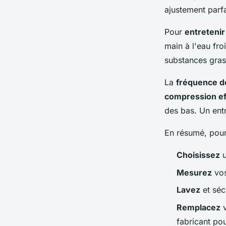
ajustement parfa
Pour
entretenir
main à l'eau fro
substances grass
La
fréquence d
compression ef
des bas. Un entr
En résumé, pour
Choisissez
u
Mesurez
vos
Lavez
et séc
Remplacez
v
fabricant pou