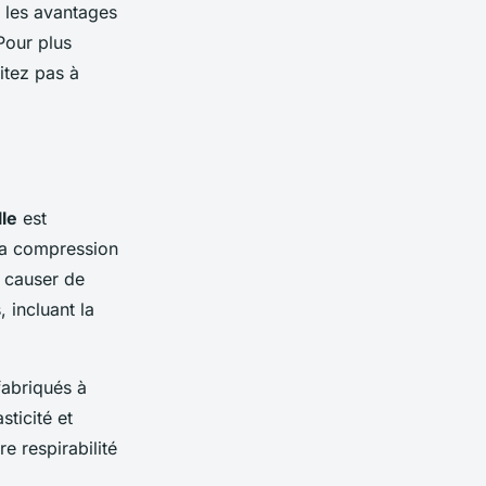
s les avantages
Pour plus
itez pas à
lle
est
 la compression
t causer de
 incluant la
fabriqués à
sticité et
e respirabilité