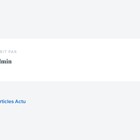
RIT PAR
dmin
rticles Actu