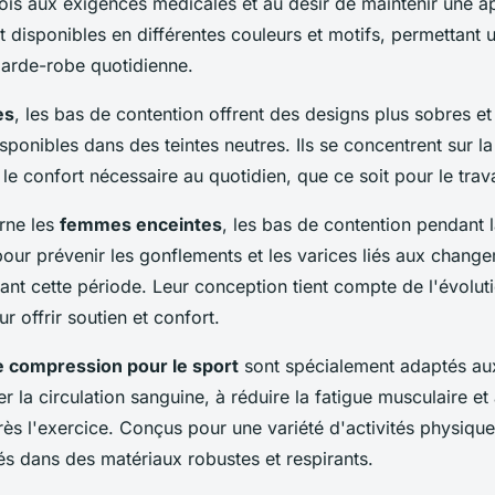
fois aux exigences médicales et au désir de maintenir une 
nt disponibles en différentes couleurs et motifs, permettant 
garde-robe quotidienne.
es
, les bas de contention offrent des designs plus sobres et
ponibles dans des teintes neutres. Ils se concentrent sur la
le confort nécessaire au quotidien, que ce soit pour le travai
rne les
femmes enceintes
, les bas de contention pendant 
pour prévenir les gonflements et les varices liés aux chang
rant cette période. Leur conception tient compte de l'évolut
 offrir soutien et confort.
e compression pour le sport
sont spécialement adaptés aux 
er la circulation sanguine, à réduire la fatigue musculaire et 
ès l'exercice. Conçus pour une variété d'activités physiques
és dans des matériaux robustes et respirants.