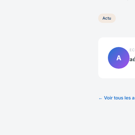
Actu
EC
A
a
← Voir tous les a